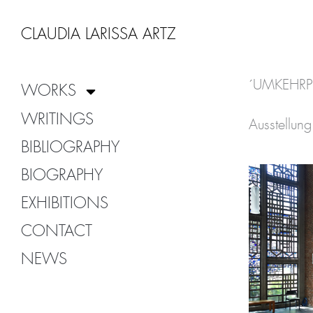
Zum
Inhalt
CLAUDIA LARISSA ARTZ
springen
´UMKEHRPU
WORKS
WRITINGS
Ausstellun
BIBLIOGRAPHY
BIOGRAPHY
EXHIBITIONS
CONTACT
NEWS