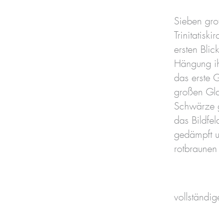
Sieben gro
Trinitatis
ersten Blic
Hängung ihr
das erste 
großen Gla
Schwärze g
das Bildfe
gedämpft u
rotbraunen
vollständig