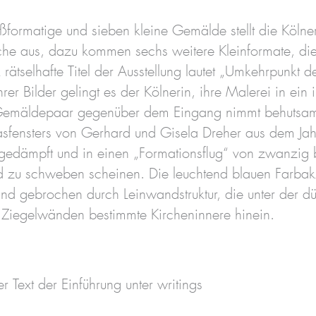
ßformatige und sieben kleine Gemälde stellt die Kölne
kirche aus, dazu kommen sechs weitere Kleinformate, di
k rätselhafte Titel der Ausstellung lautet „Umkehrpunk
er Bilder gelingt es der Kölnerin, ihre Malerei in ein 
Gemäldepaar gegenüber dem Eingang nimmt behutsam d
sfensters von Gerhard und Gisela Dreher aus dem Jahr
edämpft und in einen „Formationsflug“ von zwanzig b
ld zu schweben scheinen. Die leuchtend blauen Farbak
nd gebrochen durch Leinwandstruktur, die unter der dü
 Ziegelwänden bestimmte Kircheninnere hinein.
er Text der Einführung unter writings