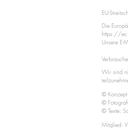
EU-Streitsc
Die Europäi
https://e
Unsere E-M
Verbraucher­
Wir sind ni
teilzunehm
© Konzept 
© Fotograf
© Texte: S
Mitglied: 