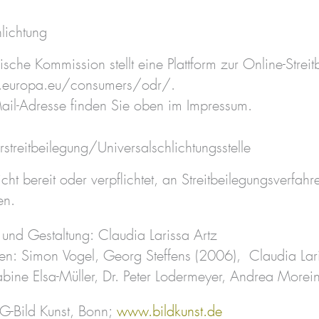
hlichtung
sche Kommission stellt eine Plattform zur Online-Streit
c.europa.eu/consumers/odr/.
ail-Adresse finden Sie oben im Impressum.
streit­beilegung/Universal­schlichtungs­stelle
cht bereit oder verpflichtet, an Streitbeilegungsverfahr
en.
und Gestaltung: Claudia Larissa Artz
en: Simon Vogel, Georg Steffens (2006), Claudia Lari
abine Elsa-Müller, Dr. Peter Lodermeyer, Andrea Morei
VG-Bild Kunst, Bonn;
www.bildkunst.de