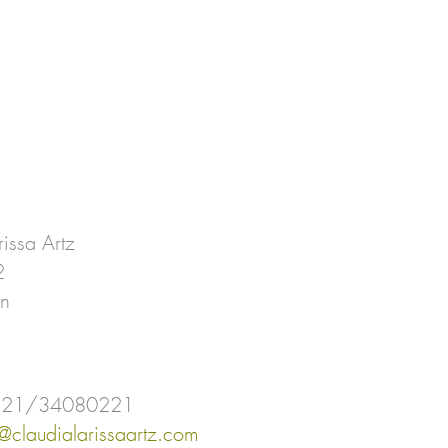
issa Artz
2
n
 0221/34080221
@claudialarissaartz.com