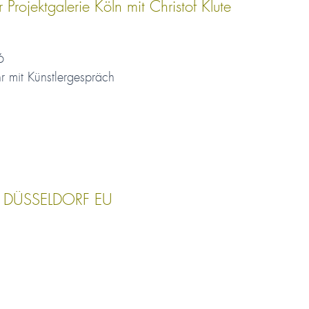
jektgalerie Köln mit Christof Klute
6
 mit Künstlergespräch
 DÜSSELDORF EU