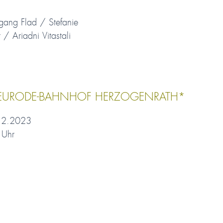
fgang Flad / Stefanie
/ Ariadni Vitastali
 EURODE-BAHNHOF HERZOGENRATH*
12.2023
Uhr