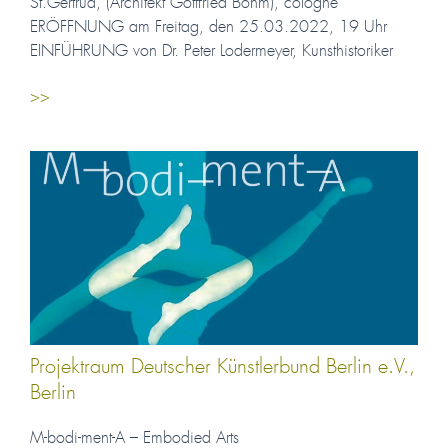
St.Gertrud, (Architekt Gottfried Böhm), cologne
ERÖFFNUNG am Freitag, den 25.03.2022, 19 Uhr
EINFÜHRUNG von Dr. Peter Lodermeyer, Kunsthistoriker
>>
Projektraum Deutscher Künstlerbund Berlin e.V.,
Berlin
M-bodi-ment-A – Embodied Arts