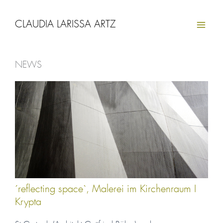
Zum
Inhalt
CLAUDIA LARISSA ARTZ
springen
NEWS
Seite
Seite
Seite
Seite
´reflecting space`, Malerei im Kirchenraum I
Krypta