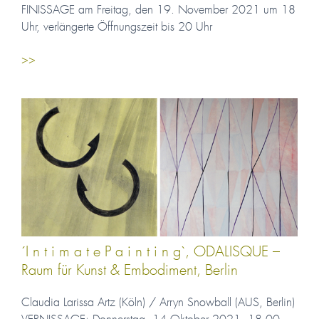
FINISSAGE am Freitag, den 19. November 2021 um 18
Uhr, verlängerte Öffnungszeit bis 20 Uhr
>>
´I n t i m a t e P a i n t i n g`, ODALISQUE –
Raum für Kunst & Embodiment, Berlin
Claudia Larissa Artz (Köln) / Arryn Snowball (AUS, Berlin)