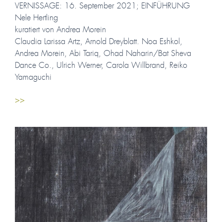
VERNISSAGE: 16. September 2021; EINFÜHRUNG
Nele Hertling
kuratiert von Andrea Morein
Claudia Larissa Artz, Arnold Dreyblatt. Noa Eshkol,
Andrea Morein, Abi Tariq, Ohad Naharin/Bat Sheva
Dance Co., Ulrich Werner, Carola Willbrand, Reiko
Yamaguchi
>>