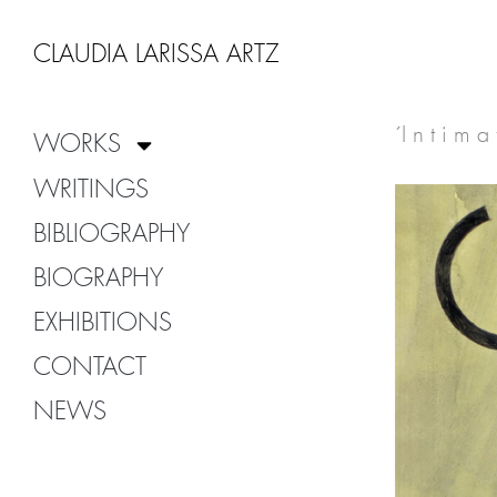
Zum
Inhalt
CLAUDIA LARISSA ARTZ
springen
´I n t i m 
WORKS
WRITINGS
BIBLIOGRAPHY
BIOGRAPHY
EXHIBITIONS
CONTACT
NEWS