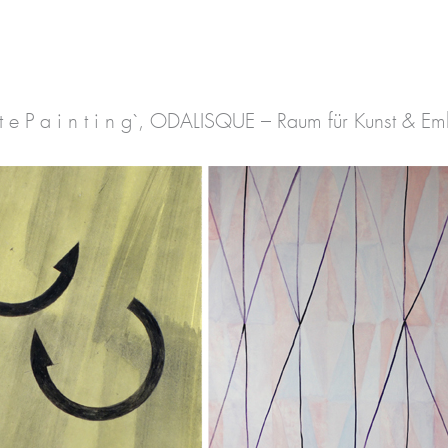
a t e P a i n t i n g`, ODALISQUE – Raum für Kunst & E