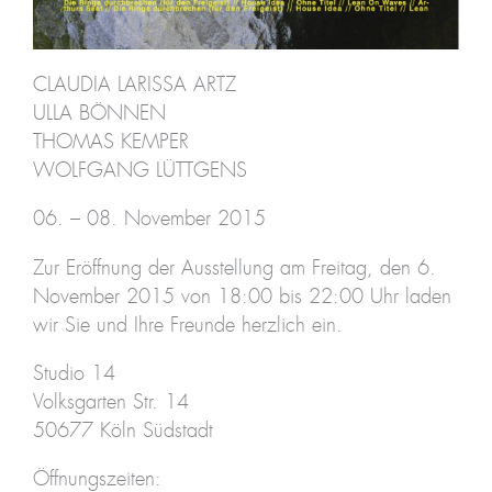
CLAUDIA LARISSA ARTZ
ULLA BÖNNEN
THOMAS KEMPER
WOLFGANG LÜTTGENS
06. – 08. November 2015
Zur Eröffnung der Ausstellung am Freitag, den 6.
November 2015 von 18:00 bis 22:00 Uhr laden
wir Sie und Ihre Freunde herzlich ein.
Studio 14
Volksgarten Str. 14
50677 Köln Südstadt
Öffnungszeiten: