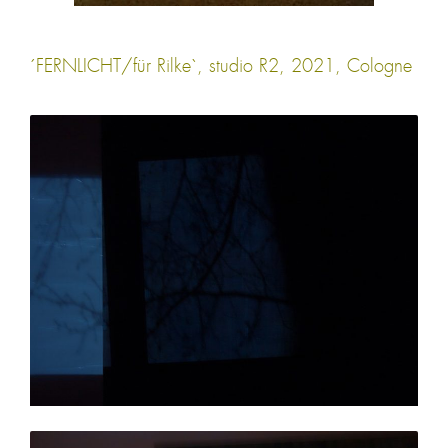
´FERNLICHT/für Rilke`, studio R2, 2021, Cologne