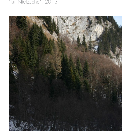
´für Nietzsche`, 2013