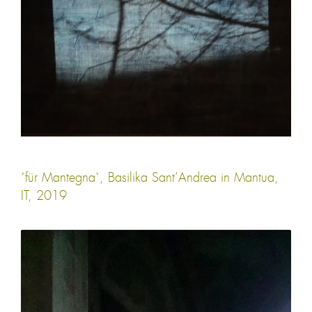
´für Mantegna`,
Basilika Sant’Andrea
in Mantua,
IT, 2019