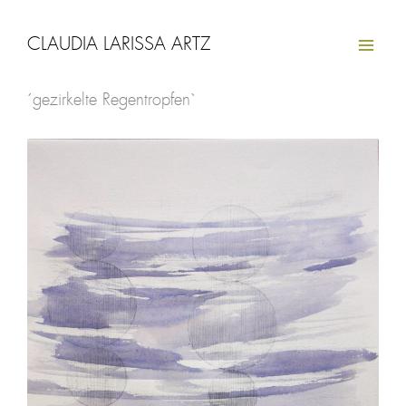
Zum
Inhalt
CLAUDIA LARISSA ARTZ
springen
´gezirkelte Regentropfen`