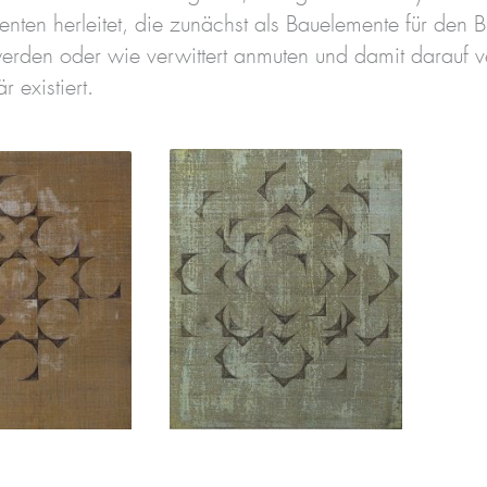
nten herleitet, die zunächst als Bauelemente für den B
werden oder wie verwittert anmuten und damit darauf 
r existiert.