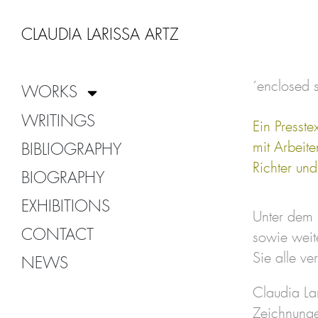
Zum
Inhalt
CLAUDIA LARISSA ARTZ
springen
´enclosed s
WORKS
WRITINGS
Ein Presst
mit Arbeit
BIBLIOGRAPHY
Richter und
BIOGRAPHY
EXHIBITIONS
Unter dem 
CONTACT
sowie weit
Sie alle v
NEWS
Claudia La
Zeichnunge