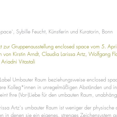
pace`, Sybille Feucht, Künstlerin und Kuratorin, Bonn
ext zur Gruppenausstellung enclosed space vom 5. Apri
en von Kirstin Arndt, Claudia Larissa Artz, Wolfgang F
 Ariadni Vitastali
Label Umbauter Raum beziehungsweise enclosed space 
ere Kolleg*innen in unregelmäßigen Abständen und i
ereint Ihre (Vor-)Liebe für den umbauten Raum, unabhä
rissa Artz`s umbauter Raum ist weniger der physische 
n in denen sie ein eigenes, strenges Zeichensystem au