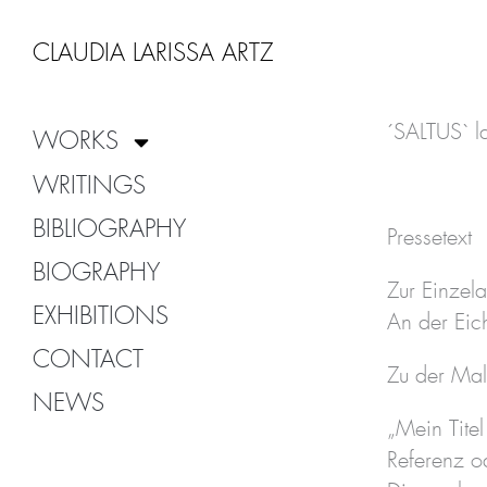
Zum
Inhalt
CLAUDIA LARISSA ARTZ
springen
´SALTUS` l
WORKS
WRITINGS
BIBLIOGRAPHY
Pressetext
BIOGRAPHY
Zur Einzel
EXHIBITIONS
An der Ei
CONTACT
Zu der Mal
NEWS
„Mein Tite
Referenz o