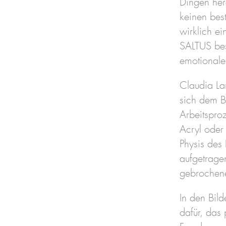
Dingen her
keinen best
wirklich e
SALTUS bes
emotionale
Claudia Lar
sich dem B
Arbeitspro
Acryl oder 
Physis des 
aufgetragen
gebrochene
In den Bild
dafür, das