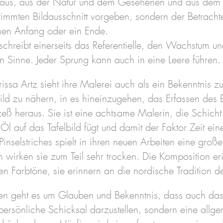
aus, aus der Natur und dem Gesehenen und aus dem In
immten Bildausschnitt vorgeben, sondern der Betrachter
inen Anfang oder ein Ende.
chreibt einerseits das Referentielle, den Wachstum u
n Sinne. Jeder Sprung kann auch in eine Leere führen.
issa Artz sieht ihre Malerei auch als ein Bekenntnis zu
ild zu nähern, in es hineinzugehen, das Erfassen des B
zeß heraus. Sie ist eine achtsame Malerin, die Schicht
Öl auf das Tafelbild fügt und damit der Faktor Zeit e
Pinselstriches spielt in ihren neuen Arbeiten eine gro
 wirken sie zum Teil sehr trocken. Die Komposition eri
n Farbtöne, sie erinnern an die nordische Tradition de
en geht es um Glauben und Bekenntnis, dass auch das Sc
 persönliche Schicksal darzustellen, sondern eine allg