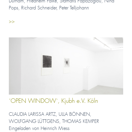
Durham, Friedhelm Falke, Stamatis Papazoglou, Nina
Pops, Richard Schneider, Peter Telljohann
>>
´OPEN WINDOW`, Kjubh e.V. Köln
CLAUDIA LARISSA ARTZ, ULLA BÖNNEN,
WOLFGANG LÜTTGENS, THOMAS KEMPER
Eingeladen von Heinrich Miess