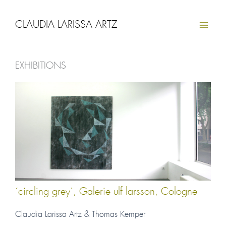
Zum
Inhalt
CLAUDIA LARISSA ARTZ
springen
EXHIBITIONS
Seite
Seite
´circling grey`, Galerie ulf larsson, Cologne
Claudia Larissa Artz & Thomas Kemper