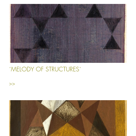
´MELODY OF STRUCTURES`
>>