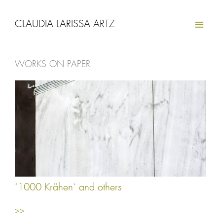
Zum
Inhalt
CLAUDIA LARISSA ARTZ
springen
WORKS ON PAPER
Seite
Seite
Seite
´1000 Krähen` and others
>>