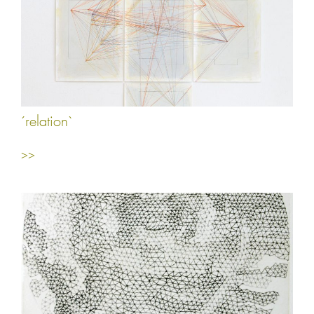
´relation`
>>