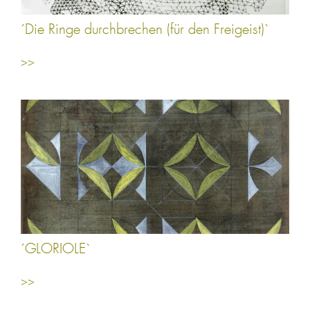
´Die Ringe durchbrechen (für den Freigeist)`
>>
´GLORIOLE`
>>