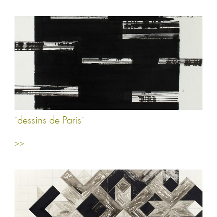
´dessins de Paris`
>>