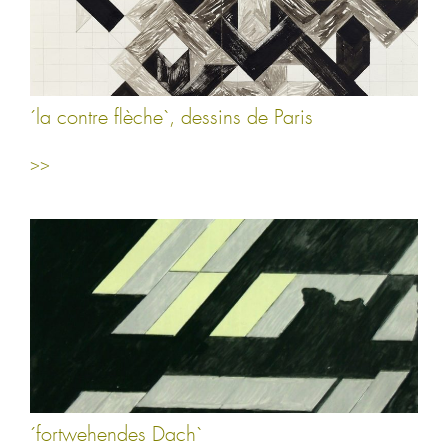
´la contre flèche`, dessins de Paris
>>
´fortwehendes Dach`