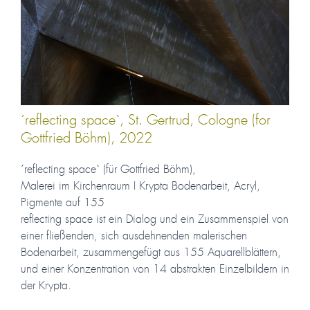
´reflecting space`, St. Gertrud, Cologne (for
Gottfried Böhm), 2022
´reflecting space` (für Gottfried Böhm),
Malerei im Kirchenraum I Krypta Bodenarbeit, Acryl,
Pigmente auf 155
reflecting space ist ein Dialog und ein Zusammenspiel von
einer fließenden, sich ausdehnenden malerischen
Bodenarbeit, zusammengefügt aus 155 Aquarellblättern,
und einer Konzentration von 14 abstrakten Einzelbildern in
der Krypta.