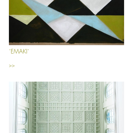
´EMAKI`
>>