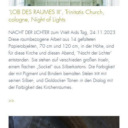
´LOB DES RAUMES III`, Trinitatis Church,
cologne, Night of Lights
NACHT DER LICHTER zum Welt Aids Tag, 24.11.2023
Diese raumbezogene Arbeit aus 14 gefalteten
Papierobjekten, 70 cm und 120 cm, in der Höhe, sind
für diese Kirche und diesen Abend, ´Nacht der Lichter`
entstanden. Sie stehen auf verschieden großen Inseln,
einem flachen „Sockel“ aus Silberkartons. Die Farbigkeit
der mit Pigment und Bindern bemalten Stelen tritt mit
seinen Silber-, und Goldocker- Tönen in den Dialog mit
der Farbigkeit des Kirchenraumes.
>>