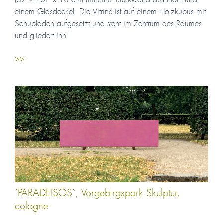
(57 x 107 x 18 cm) mit einer Rückwand aus Holz und
einem Glasdeckel. Die Vitrine ist auf einem Holzkubus mit
Schubladen aufgesetzt und steht im Zentrum des Raumes
und gliedert ihn.
>>
´PARADEISOS`, Vorgebirgspark Skulptur,
cologne