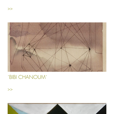
>>
´BIBI CHANOUM`
>>